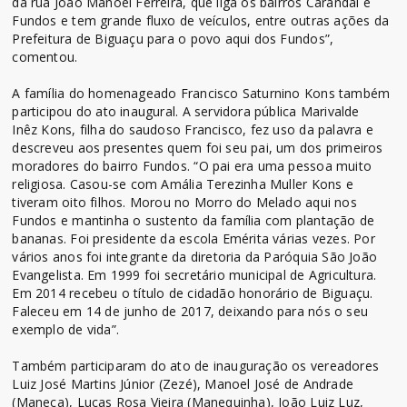
da rua João Manoel Ferreira, que liga os bairros Carandaí e
Fundos e tem grande fluxo de veículos, entre outras ações da
Prefeitura de Biguaçu para o povo aqui dos Fundos”,
comentou.
A família do homenageado Francisco Saturnino Kons também
participou do ato inaugural. A servidora pública Marivalde
Inêz Kons, filha do saudoso Francisco, fez uso da palavra e
descreveu aos presentes quem foi seu pai, um dos primeiros
moradores do bairro Fundos. “O pai era uma pessoa muito
religiosa. Casou-se com Amália Terezinha Muller Kons e
tiveram oito filhos. Morou no Morro do Melado aqui nos
Fundos e mantinha o sustento da família com plantação de
bananas. Foi presidente da escola Emérita várias vezes. Por
vários anos foi integrante da diretoria da Paróquia São João
Evangelista. Em 1999 foi secretário municipal de Agricultura.
Em 2014 recebeu o título de cidadão honorário de Biguaçu.
Faleceu em 14 de junho de 2017, deixando para nós o seu
exemplo de vida”.
Também participaram do ato de inauguração os vereadores
Luiz José Martins Júnior (Zezé), Manoel José de Andrade
(Maneca), Lucas Rosa Vieira (Manequinha), João Luiz Luz,