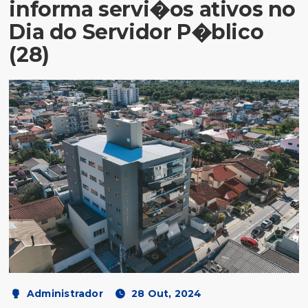
informa servi�os ativos no
Dia do Servidor P�blico
(28)
Administrador
28 Out, 2024