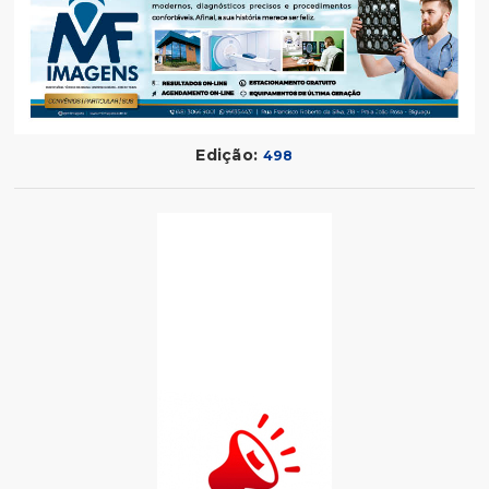
Edição:
498