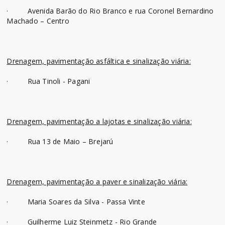
· Avenida Barão do Rio Branco e rua Coronel Bernardino
Machado – Centro
Drenagem, pavimentação asfáltica e sinalização viária:
· Rua Tinoli - Pagani
Drenagem, pavimentação a lajotas e sinalização viária:
· Rua 13 de Maio – Brejarú
Drenagem, pavimentação a paver e sinalização viária:
· Maria Soares da Silva - Passa Vinte
· Guilherme Luiz Steinmetz - Rio Grande