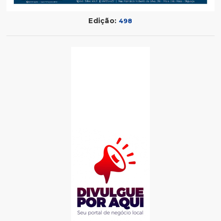
Edição:
498