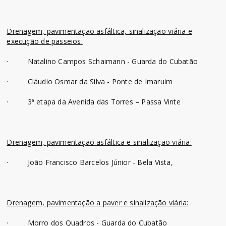
Drenagem, pavimentação asfáltica, sinalização viária e
execução de passeios:
· Natalino Campos Schaimann - Guarda do Cubatão
· Cláudio Osmar da Silva - Ponte de Imaruim
· 3ª etapa da Avenida das Torres – Passa Vinte
Drenagem, pavimentação asfáltica e sinalização viária:
· João Francisco Barcelos Júnior - Bela Vista,
Drenagem, pavimentação a paver e sinalização viária:
· Morro dos Quadros - Guarda do Cubatão