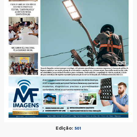
Edição:
501