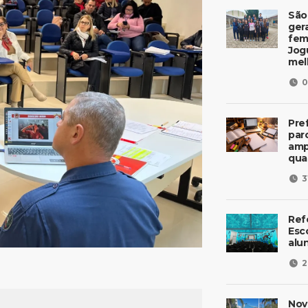
São
ger
fem
Jog
mel
0
Pre
parc
amp
qua
3
Ref
Esc
alu
2
Nov