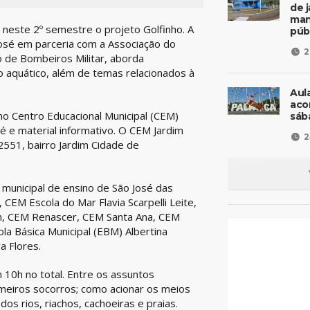
de 
man
 neste 2º semestre o projeto Golfinho. A
púb
 José em parceria com a Associação do
2
 de Bombeiros Militar, aborda
 aquático, além de temas relacionados à
Aul
aco
 no Centro Educacional Municipal (CEM)
sáb
é e material informativo. O CEM Jardim
2
 2551, bairro Jardim Cidade de
 municipal de ensino de São José das
CEM Escola do Mar Flavia Scarpelli Leite,
m, CEM Renascer, CEM Santa Ana, CEM
la Básica Municipal (EBM) Albertina
a Flores.
 10h no total. Entre os assuntos
meiros socorros; como acionar os meios
os rios, riachos, cachoeiras e praias.