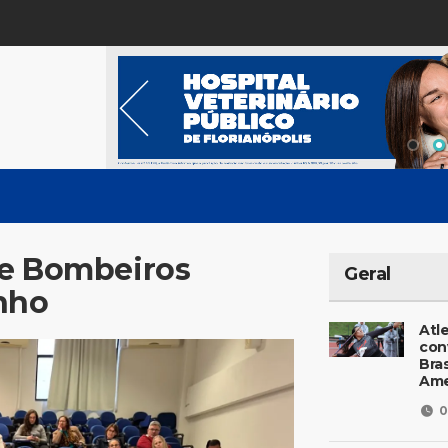
 e Bombeiros
Geral
nho
Atl
con
Bras
Ame
0