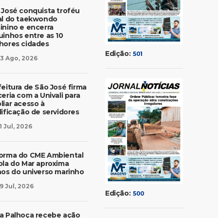
 José conquista troféu
al do taekwondo
inino e encerra
uinhos entre as 10
hores cidades
Edição:
501
3 Ago, 2026
feitura de São José firma
eria com a Univali para
liar acesso à
lificação de servidores
1 Jul, 2026
orma do CME Ambiental
ola do Mar aproxima
nos do universo marinho
9 Jul, 2026
Edição:
500
a Palhoça recebe ação