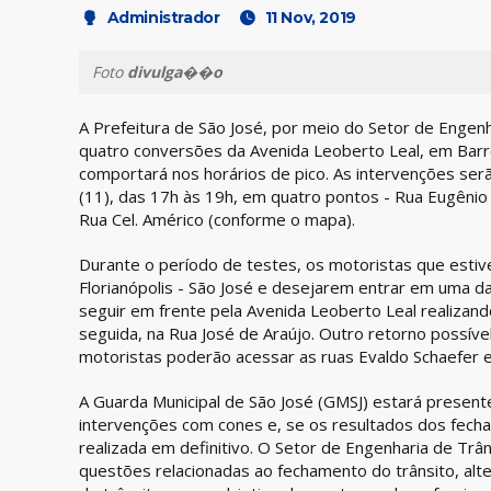
Administrador
11 Nov, 2019
Foto
divulga��o
A Prefeitura de São José, por meio do Setor de Engen
quatro conversões da Avenida Leoberto Leal, em Barrei
comportará nos horários de pico. As intervenções serã
(11), das 17h às 19h, em quatro pontos - Rua Eugênio
Rua Cel. Américo (conforme o mapa).
Durante o período de testes, os motoristas que esti
Florianópolis - São José e desejarem entrar em uma 
seguir em frente pela Avenida Leoberto Leal realizan
seguida, na Rua José de Araújo. Outro retorno possíve
motoristas poderão acessar as ruas Evaldo Schaefer e
A Guarda Municipal de São José (GMSJ) estará presente
intervenções com cones e, se os resultados dos fech
realizada em definitivo. O Setor de Engenharia de Trâ
questões relacionadas ao fechamento do trânsito, alte