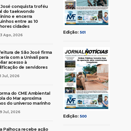
 José conquista troféu
al do taekwondo
inino e encerra
uinhos entre as 10
hores cidades
Edição:
501
3 Ago, 2026
feitura de São José firma
eria com a Univali para
liar acesso à
lificação de servidores
1 Jul, 2026
orma do CME Ambiental
ola do Mar aproxima
nos do universo marinho
9 Jul, 2026
Edição:
500
a Palhoça recebe ação