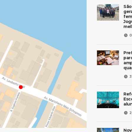
São
ger
fem
Jog
mel
0
Pre
parc
amp
qua
3
Ref
Esc
alu
2
Nov