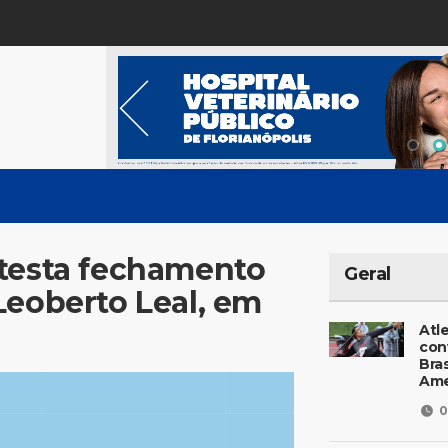
 testa fechamento
Geral
Leoberto Leal, em
Atl
con
Bras
Ame
0