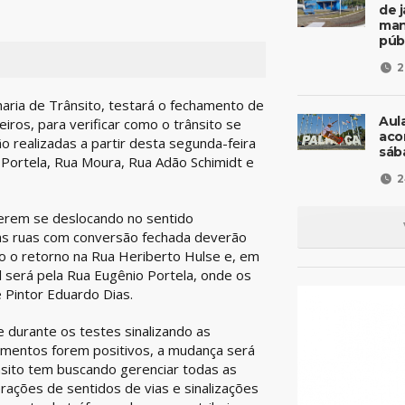
de 
man
púb
2
haria de Trânsito, testará o fechamento de
Aul
ros, para verificar como o trânsito se
aco
o realizadas a partir desta segunda-feira
sáb
 Portela, Rua Moura, Rua Adão Schimidt e
2
verem se deslocando no sentido
das ruas com conversão fechada deverão
do o retorno na Rua Heriberto Hulse e, em
l será pela Rua Eugênio Portela, onde os
 Pintor Eduardo Dias.
 durante os testes sinalizando as
amentos forem positivos, a mudança será
nsito tem buscando gerenciar todas as
rações de sentidos de vias e sinalizações