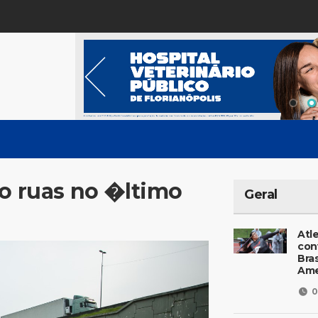
co ruas no �ltimo
Geral
Atl
con
Bras
Ame
0