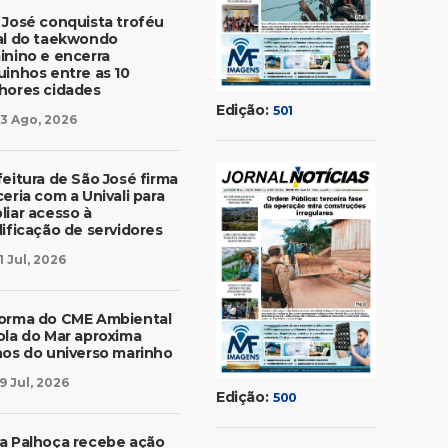
 José conquista troféu
al do taekwondo
inino e encerra
uinhos entre as 10
hores cidades
Edição:
501
3 Ago, 2026
feitura de São José firma
eria com a Univali para
liar acesso à
lificação de servidores
1 Jul, 2026
orma do CME Ambiental
ola do Mar aproxima
nos do universo marinho
9 Jul, 2026
Edição:
500
a Palhoça recebe ação