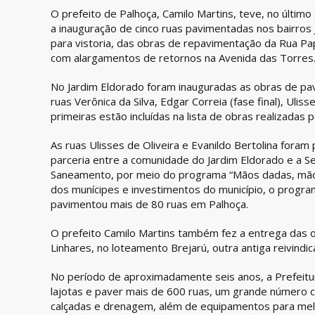
O prefeito de Palhoça, Camilo Martins, teve, no últim
a inauguração de cinco ruas pavimentadas nos bairros J
para vistoria, das obras de repavimentação da Rua Pap
com alargamentos de retornos na Avenida das Torres
No Jardim Eldorado foram inauguradas as obras de pav
ruas Verônica da Silva, Edgar Correia (fase final), Uliss
primeiras estão incluídas na lista de obras realizadas p
As ruas Ulisses de Oliveira e Evanildo Bertolina fora
parceria entre a comunidade do Jardim Eldorado e a Sec
Saneamento, por meio do programa “Mãos dadas, mãos
dos munícipes e investimentos do município, o progra
pavimentou mais de 80 ruas em Palhoça.
O prefeito Camilo Martins também fez a entrega das 
Linhares, no loteamento Brejarú, outra antiga reivindic
No período de aproximadamente seis anos, a Prefeitur
lajotas e paver mais de 600 ruas, um grande número
calçadas e drenagem, além de equipamentos para melh