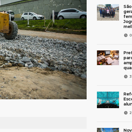
São
ger
fem
Jog
mel
0
Pre
parc
amp
qua
3
Ref
Esc
alu
2
Nov