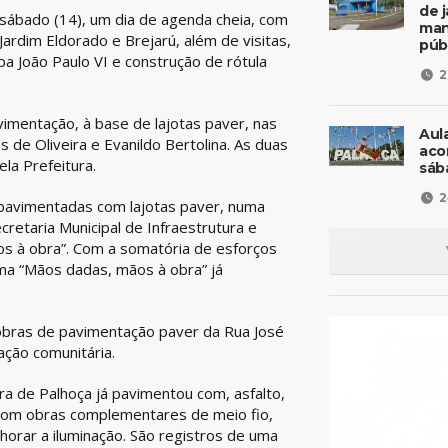
de 
o sábado (14), um dia de agenda cheia, com
man
ardim Eldorado e Brejarú, além de visitas,
púb
a João Paulo VI e construção de rótula
2
.
imentação, à base de lajotas paver, nas
Aul
es de Oliveira e Evanildo Bertolina. As duas
aco
ela Prefeitura.
sáb
2
m pavimentadas com lajotas paver, numa
retaria Municipal de Infraestrutura e
 à obra”. Com a somatória de esforços
ma “Mãos dadas, mãos à obra” já
obras de pavimentação paver da Rua José
ação comunitária.
a de Palhoça já pavimentou com, asfalto,
 com obras complementares de meio fio,
orar a iluminação. São registros de uma