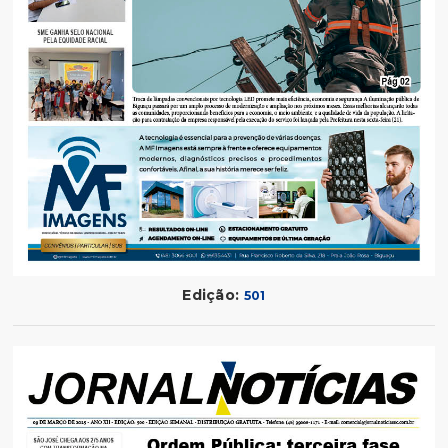
Edição:
501