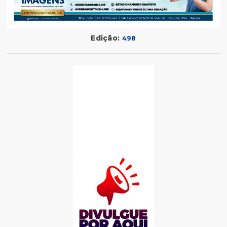
Edição:
498