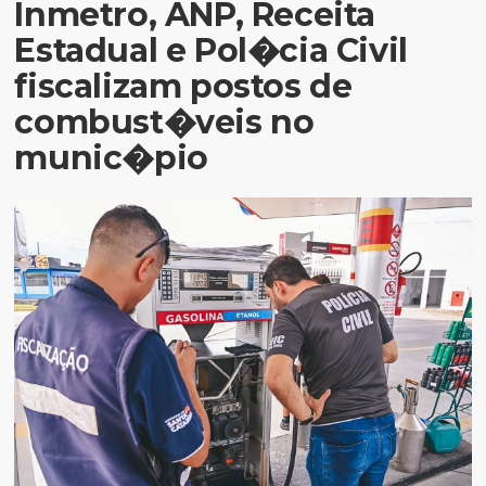
Inmetro, ANP, Receita
Estadual e Pol�cia Civil
fiscalizam postos de
combust�veis no
munic�pio