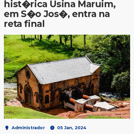
hist�rica Usina Maruim,
em S�o Jos�, entra na
reta final
Administrador
05 Jan, 2024