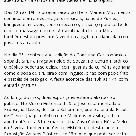
adestrados da equipe da Base Aérea de Florianópolis.
Das 12h às 19h, a programação do Beira-Mar em Movimento
continua com apresentações musicais, aulão de Zumba,
brinquedos infláveis, touro mecânico, e espaço para corte de
cabelo, massagem e reiki. A Cavalaria da Polícia Militar
também estará presente fazendo a alegria da criançada com
passeios a cavalo.
No dia 25 acontece a XII edição do Concurso Gastronômico
Sopa de Siri, na Praça Arnoldo de Souza, no Centro Histórico.
O público poderá se deliciar com iguarias da culinária açoriana,
como a sopa de siri, pirão com linguiça, pirão com peixe frito
e pastéis de berbigão. A festa acontece das 10h às 17h, com
entrada gratuita.
Ao longo do mês, duas exposições estarão abertas ao
público. No Museu Histórico de São José está montada a
Exposição Raízes, de Tânia Scharmam, que é aluna da Escola
de Oleiros Joaquim Antônio de Medeiros. A visitação fica
aberta até o dia 31 de março. Já na Casa Cultura Nésia Melo
da Silveira, também no Centro Histórico, o destaque é a
Exposição Artistas Plásticos de São José, que pode ser vista