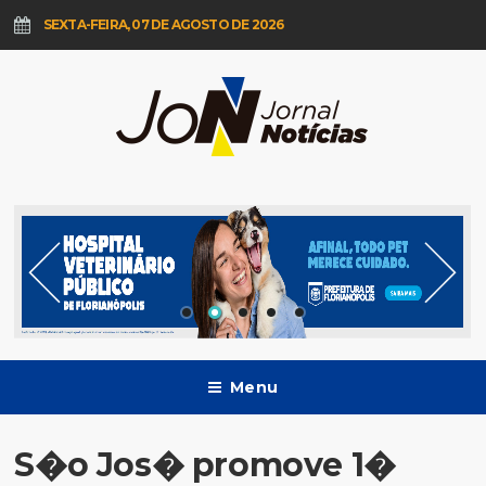
SEXTA-FEIRA, 07 DE AGOSTO DE 2026
Menu
S�o Jos� promove 1�