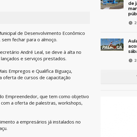
de 
man
púb
2
a Municipal de Desenvolvimento Econômico
, sem fechar para o almoço.
Aul
aco
sáb
cretário André Leal, se deve à alta no
ançados e serviços prestados.
2
ais Empregos e Qualifica Biguaçu,
na oferta de cursos de capacitação
 do Empreendedor, que tem como objetivo
, com a oferta de palestras, workshops,
imento a empresários já instalados no
açu.