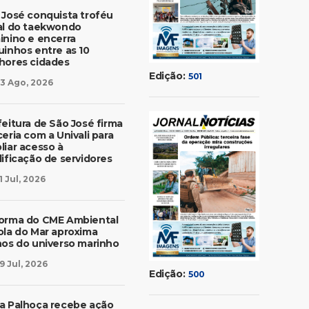
 José conquista troféu
al do taekwondo
inino e encerra
uinhos entre as 10
hores cidades
Edição:
501
3 Ago, 2026
feitura de São José firma
eria com a Univali para
liar acesso à
lificação de servidores
1 Jul, 2026
orma do CME Ambiental
ola do Mar aproxima
nos do universo marinho
9 Jul, 2026
Edição:
500
a Palhoça recebe ação