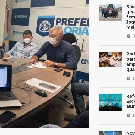
São
ger
fem
Jog
mel
0
Pre
parc
amp
qua
3
Ref
Esc
alu
2
Nov