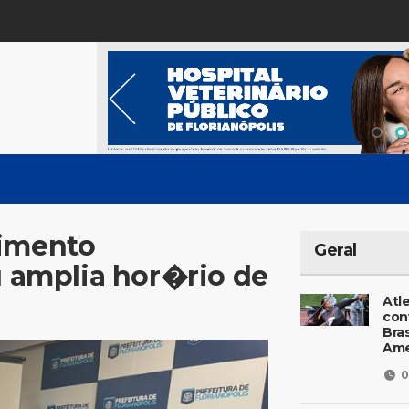
vimento
Geral
amplia hor�rio de
Atl
con
Bras
Ame
0