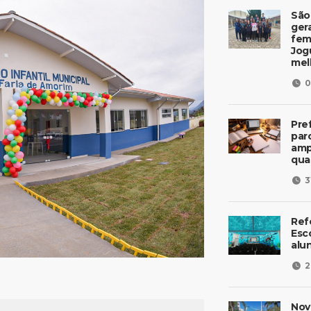
São
ger
fem
Jog
mel
0
Pre
parc
amp
qua
3
Ref
Esc
alu
2
Nov