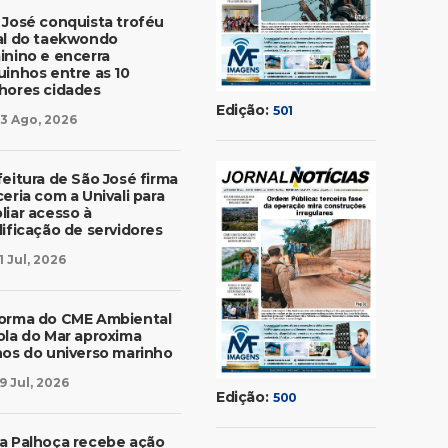
 José conquista troféu
al do taekwondo
inino e encerra
uinhos entre as 10
hores cidades
Edição:
501
3 Ago, 2026
feitura de São José firma
eria com a Univali para
liar acesso à
lificação de servidores
1 Jul, 2026
orma do CME Ambiental
ola do Mar aproxima
nos do universo marinho
9 Jul, 2026
Edição:
500
a Palhoça recebe ação