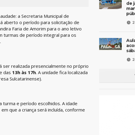
de 
man
púb
Saudade: a Secretaria Municipal de
á aberto o período para solicitação de
2
ndira Faria de Amorim para o ano letivo
om turmas de período integral para os
Aul
.
aco
sáb
2
 ser realizada presencialmente no próprio
e das
13h às 17h
. A unidade fica localizada
esa Sulcatarinense).
 turma e período escolhidos. A idade
em que a criança será incluída, conforme