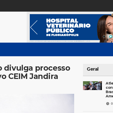
 divulga processo
Geral
vo CEIM Jandira
Atl
con
Bras
Ame
0