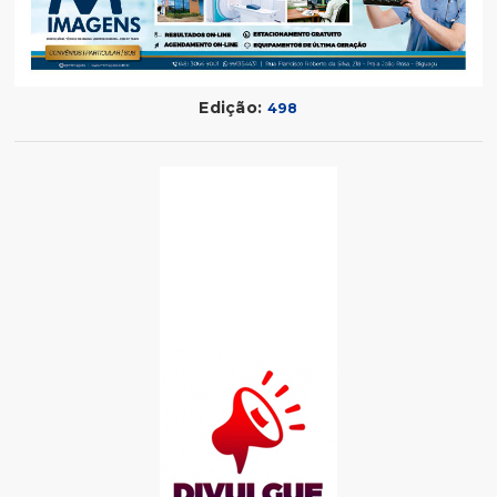
Edição:
498