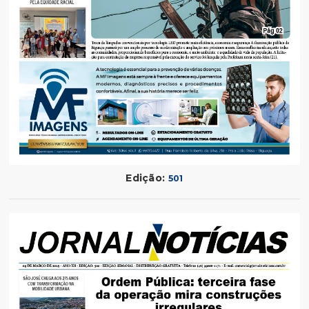
Edição:
501