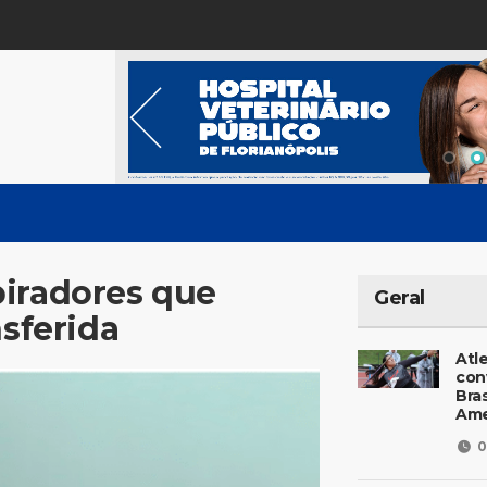
piradores que
Geral
nsferida
Atl
con
Bras
Ame
0