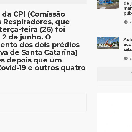
de 
man
a da CPI (Comissão
púb
s Respiradores, que
2
rça-feira (26) foi
 2 de junho. O
Aul
ento dos dois prédios
aco
sáb
iva de Santa Catarina)
es depois que um
2
Covid-19 e outros quatro