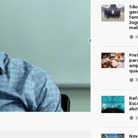
São
ger
fem
Jog
mel
0
Pre
parc
amp
qua
3
Ref
Esc
alu
2
Nov