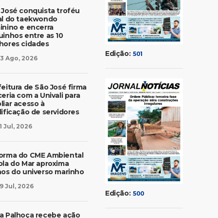
 José conquista troféu
al do taekwondo
inino e encerra
uinhos entre as 10
hores cidades
Edição:
501
3 Ago, 2026
feitura de São José firma
eria com a Univali para
liar acesso à
lificação de servidores
1 Jul, 2026
orma do CME Ambiental
ola do Mar aproxima
nos do universo marinho
9 Jul, 2026
Edição:
500
a Palhoça recebe ação