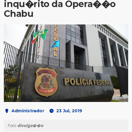
inqu�rito da Opera��o
Chabu
Administrador
23 Jul, 2019
Foto
divulga��o