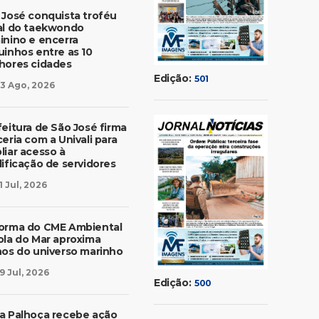
 José conquista troféu
al do taekwondo
inino e encerra
uinhos entre as 10
hores cidades
Edição:
501
3 Ago, 2026
feitura de São José firma
eria com a Univali para
liar acesso à
lificação de servidores
1 Jul, 2026
orma do CME Ambiental
ola do Mar aproxima
nos do universo marinho
9 Jul, 2026
Edição:
500
a Palhoça recebe ação