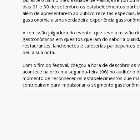
Durante o último mês a cidade de Palhoça se tornou o
dias 01 e 30 de setembro os estabelecimentos partici
além de apresentarem ao público receitas especiais, 
gastronomia a uma verdadeira experiência gastronômi
A comissão julgadora do evento, que teve a missão de
gastronômicos em quesitos que iam do sabor à qualid
restaurantes, lanchonetes e cafeterias participantes e
deu a sua nota.
Com o fim do festival, chegou a hora de descobrir os
acontece na próxima segunda-feira (06) no auditório d
momento de reconhecer os estabelecimentos que mais
contribuíram para impulsionar o segmento gastronômic