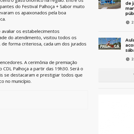
 centro gastronômico na região. Entre os
de 
pantes do Festival Palhoça + Sabor muito
man
levaram os apaixonados pela boa
púb
ca.
2
 avaliar os estabelecimentos
ade do atendimento, visitou todos os
Aul
, de forma criteriosa, cada um dos jurados
aco
sáb
2
 vencedores. A cerimônia de premiação
o CDL Palhoça a partir das 19h30. Será o
 se destacaram e prestigiar todos que
o no município.