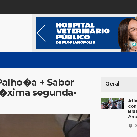
Palho�a + Sabor
Geral
r�xima segunda-
Atl
con
Bras
Ame
0