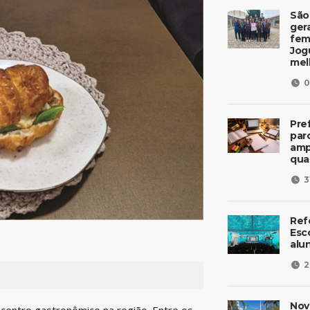
São
ger
fem
Jog
mel
0
Pre
parc
amp
qua
3
Ref
Esc
alu
2
Nov