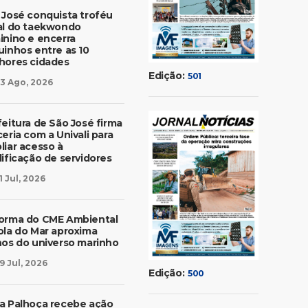
 José conquista troféu
al do taekwondo
inino e encerra
uinhos entre as 10
hores cidades
Edição:
501
3 Ago, 2026
feitura de São José firma
eria com a Univali para
liar acesso à
lificação de servidores
1 Jul, 2026
orma do CME Ambiental
ola do Mar aproxima
nos do universo marinho
9 Jul, 2026
Edição:
500
a Palhoça recebe ação