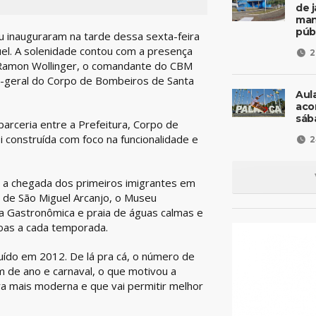
de 
man
púb
u inauguraram na tarde dessa sexta-feira
uel. A solenidade contou com a presença
2
to Ramon Wollinger, o comandante do CBM
te-geral do Corpo de Bombeiros de Santa
Aul
aco
sáb
arceria entre a Prefeitura, Corpo de
i construída com foco na funcionalidade e
2
m a chegada dos primeiros imigrantes em
 de São Miguel Arcanjo, o Museu
a Gastronômica e praia de águas calmas e
soas a cada temporada.
uído em 2012. De lá pra cá, o número de
m de ano e carnaval, o que motivou a
a mais moderna e que vai permitir melhor