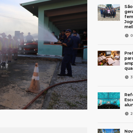
São
ger
fem
Jog
mel
0
Pre
parc
amp
qua
3
Ref
Esc
alu
2
Nov