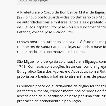
Foto
divulga��o
A Prefeitura e o Corpo de Bombeiros Militar de Biguaç
(22), o novo posto guarda-vidas do Balneário São Mig
de autoridades civis e militares, entre elas o prefei
de Biguaçu, capitão Vitor José Polli e o subcomandan
Catarina, coronel José Ricardo Steil.
O novo posto do Balneário São Miguel é fruto de uma p
Bombeiros de Santa Catarina e lojas Koerich. A base fo
respeitando leis e normativas ambientais.
São Miguel foi o berço da colonização em Biguaçu, co
1748. Com suas construções históricas, como a Igreja
Etnográfico Casa dos Açores e o Aqueduto, com a Rot
própria para banho, o balneário atrai milhares de pes
O primeiro posto de guarda-vidas da região foi constr
visitantes aumenta, especialmente nos períodos de fi
necessidade de substituição da base por uma estrutur
prestação de atendimento à população.