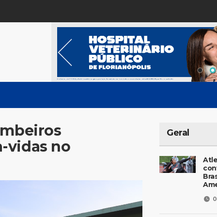
ombeiros
Geral
-vidas no
Atl
con
Bras
Ame
0