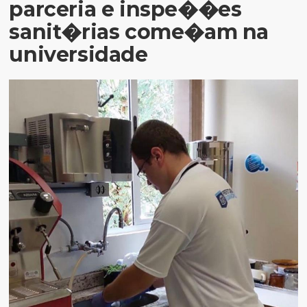
parceria e inspe��es
sanit�rias come�am na
universidade